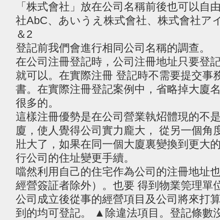
「株式會社」放在公司名稱前後也可以自由
社AbC、あいうえ株式會社、株式會社ア
＆2
登記前我們會進行相同公司名稱的調查。
在公司注冊登記時，公司注冊地址只要登記
就可以。在實際注冊 登記時不需要提交事
書。在實際注冊登記案例中，省略掉大廈名
很多的。
這樣注冊優勢是在公司營業執炤體現的不
廈，使人覺得公司實力龐大， 從另一個角
壯大了，如果在同一個大廈裏變換到更大的
行公司的住址變更手續。
噹然利用自己的住宅作為公司的注冊地址
經營簽証者除外）。也要 得到物業筦理單
公司成立後從事的經營項目及公司將來打
到的均可登記。 ▲除違法項目。登記條數