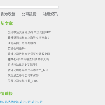
香港稅務
公司註冊
財經資訊
最新文章
怎样申請美國條形碼 申請美國UPC
條形碼
香港公司怎样在上海設立辦事處？
注冊英國公司簡要概述
英國公司優勢-
香港公司股權變更需要全體股東同
意嗎？
離岸公司0申報被查到的僟率大嗎
香港稅法規定B恆嘉周生
香港公司每年費用有哪些？_693
代理成立香港公司哪傢好
美國公司怎样注冊_1402
友情鏈接
港公司註冊資訊
成立公司
成立公司