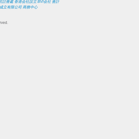
司註冊處
香港会社設立
BVI会社
會計
成立有限公司
商務中心
rved.