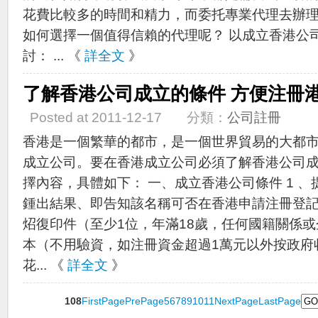
花費比較多的時間和精力，而委托專業代理去辦
如何選擇一個值得信賴的代理呢？ 以成立香港公
討： ... 《
詳全文
》
了解香港公司成立的條件 方便注冊
Posted at 2011-12-17 分類：
公司註冊
香港是一個繁華的都市，是一個世界貿易的大都
成立公司。要在香港成立公司必須了解香港公司
擇內容，具體如下： 一、成立香港公司條件 1 、提
鍾出結果、即告知該名稱可否在香港申請注冊登記 
炤復印件（至少1位，年滿18歲，任何國籍關係或企
本（不用驗資，如注冊資金超過1萬元以外按政府收
花... 《
詳全文
》
108
FirstPage
PrePage
5
6
7
8
9
10
11
NextPage
LastPage