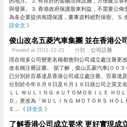
的地方。 2. 有良好的金融法律設施，方便建立
與發展。 3. 香港政府保護股東利益，不需要公佈
為各企業提供俬隱保護，董事資料絕對保密。 5. 低
詳全文
》
俊山改名五菱汽車集團 並在香港公
Posted at 2011-12-21 分類：
公司註冊
現在很多公司變更名稱都會到公司成立處注冊更
改名稱注冊証書。 据了解，俊山五菱汽車(００３
已分別於百慕達及香港公司成立處注冊。百慕達
分別於今年６月９日及６月１６日就公司之英文名
ＬＬ ＷＵＬＩＮＧ ＡＵＴＯＭＯＢＩＬＥ ＨＯ
Ｄ」更改為「ＷＵＬＩＮＧ ＭＯＴＯＲＳ ＨＯＬ
Ｅ... 《
詳全文
》
了解香港公司成立要求 更好實現成