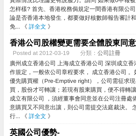
實際情況比理論更有說服力。請問 如果做0申報
怎样樣? 首先、香港稅務侷規定一間香港有限公
論是否香港本地發生，都要做好核數師報告審計
免... 《
詳全文
》
香港公司股權變更需要全體股東同意
Posted at 2012-03-19 分類：
公司註冊
廣州成立香港公司 上海成立香港公司 深圳成立香
作規定，一般依公司章程要求， 成立香港公司 
優先購買權（Pre-Emptive right），公司需
買，股份才可轉讓；若現有股東購買，便不得轉
成立有限公司 ，須經董事會同意並在公司注冊處
意購買又不同意出讓，則公司需提交法庭裁決。 
行... 《
詳全文
》
英國公司優勢-