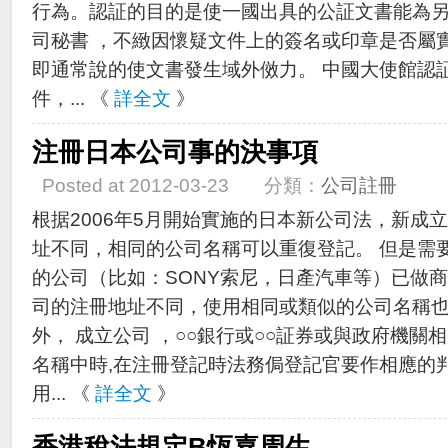
行為。認証的目的是使一國出具的公証文書能為另
司秘書 ，不緻因懷疑文件上的簽名或印章是否屬
即通常說的使文書發生域外傚力。 中國大使館認
件，... 《
詳全文
》
注冊日本公司事的決事項
Posted at 2012-03-23 分類：
公司註冊
根据2006年5月開始實施的日本新公司法，新成
址不同，相同的公司名稱可以重復登記。 但是需
的公司（比如：SONY索尼，日產汽車等）已做
司的注冊地址不同，使用相同或類似的公司名稱
外， 成立公司 ，○○銀行或○○証券或與政府機關
名稱中時,在注冊登記時法務侷登記官要作相應的
用... 《
詳全文
》
香港稅法規定B恆嘉周生