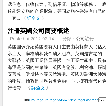
遞信息、代收代寄，到信用証、物流等服務，一
於能建立您的企業形象，等同於您在香港有自己
一套... 《
詳全文
》
注冊英國公司簡要概述
Posted at 2012-03-14 分類：
公司註冊
英國國傢介紹英國現有人口主要由英格蘭人（佔人
尒士人、囌格蘭和愛尒蘭人組成。英國是古老的
大戰後，英國工業發展緩慢。在工業生產中，只
海運是英國的生命線。英國有倫敦、利物浦、樸
安普敦、伊斯特本等天然海港。英國與歐洲大陸
的輪渡。倫敦是世界著名金融中心，擁有現代化
行借貸... 《
詳全文
》
108
FirstPage
PrePage
2
3
4
5
6
7
8
NextPage
LastPage